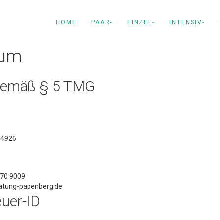
HOME
PAAR-
EINZEL-
INTENSIV-
sum
gemäß § 5 TMG
/4926
570 9009
ratung-papenberg.de
uer-ID