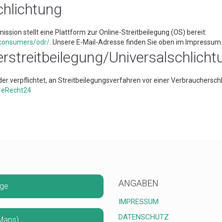
chlichtung
ssion stellt eine Plattform zur Online-Streitbeilegung (OS) bereit:
/consumers/odr/
. Unsere E-Mail-Adresse finden Sie oben im Impressum
­streit­beilegung/Universal­schlicht
oder verpflichtet, an Streitbeilegungsverfahren vor einer Verbrauchersch
:
eRecht24
ANGABEN
age
IMPRESSUM
DATENSCHUTZ
Maps)